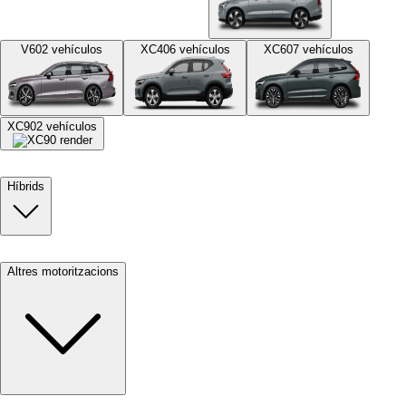
V60
2
vehículos
XC40
6
vehículos
XC60
7
vehículos
XC90
2
vehículos
Híbrids
Altres motoritzacions