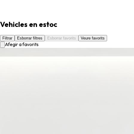
inigualable i l'atemporal disseny escandinau de la marca, però
amb el gran avantatge d'un preu més accessible.
Vehicles en estoc
Filtrar
Esborrar filtres
Esborrar favorits
Veure favorits
Afegir a favorits