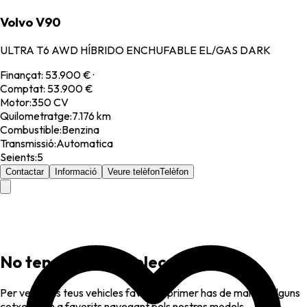
Volvo V90
ULTRA T6 AWD HÍBRIDO ENCHUFABLE EL/GAS DARK
Finançat
:
53.900 €
·
Comptat
:
53.900 €
Motor
:
350 CV
Quilometratge
:
7.176 km
Combustible
:
Benzina
Transmissió
:
Automatica
Seients
:
5
Contactar
Informació
Veure telèfon
Telèfon
No tens favorits seleccionats
Per veure els teus vehicles favorits, primer has de marcar alguns
cotxes com a favorits navegant pels nostres models.