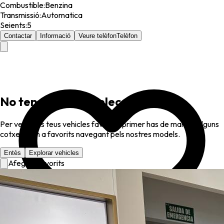
Combustible
:
Benzina
Transmissió
:
Automatica
Seients
:
5
Contactar
Informació
Veure telèfon
Telèfon
No tens favorits seleccionats
Per veure els teus vehicles favorits, primer has de marcar alguns
cotxes com a favorits navegant pels nostres models.
Entès
Explorar vehicles
Afegir a favorits