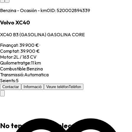
Benzina - Ocasión - km0
ID:
520002894339
Volvo XC40
XC40 B3 (GASOLINA) GASOLINA CORE
Finançat
:
39.900 €
·
Comptat
:
39.900 €
Motor
:
2L / 163 CV
Quilometratge
:
11 km
Combustible
:
Benzina
Transmissió
:
Automatica
Seients
:
5
Contactar
Informació
Veure telèfon
Telèfon
No tens favorits seleccionats