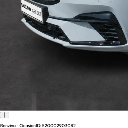
Benzina - Ocasión
ID:
520002903082