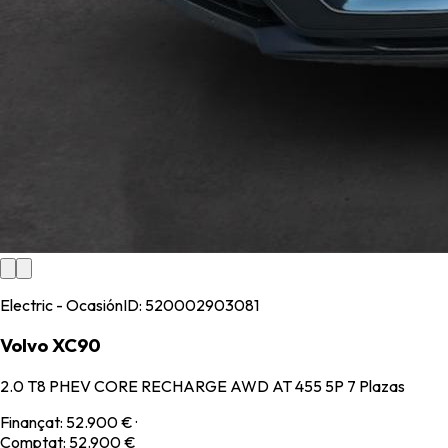
Electric - Ocasión
ID:
520002903081
Volvo XC90
2.0 T8 PHEV CORE RECHARGE AWD AT 455 5P 7 Plazas
Finançat
:
52.900 €
·
Comptat
:
52.900 €