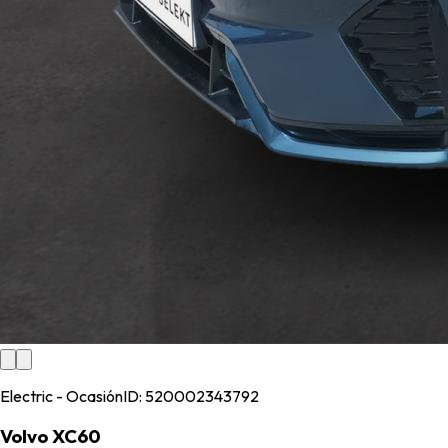
Electric - Ocasión
ID:
520002343792
Volvo XC60