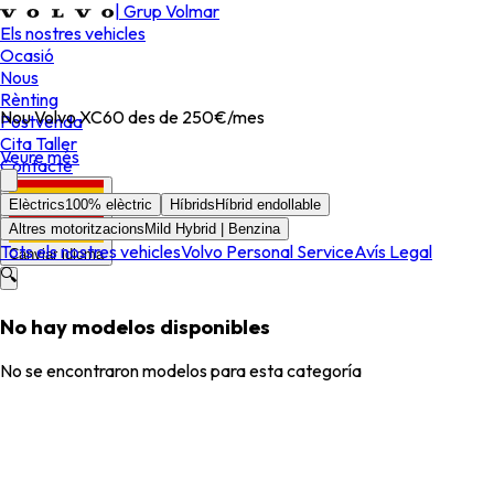
|
Grup Volmar
Els nostres vehicles
Ocasió
Nous
Rènting
Nou Volvo XC60 des de 250€/mes
Postvenda
Cita Taller
Veure més
Contacte
Elèctrics
100% elèctric
Híbrids
Híbrid endollable
Altres motoritzacions
Mild Hybrid | Benzina
Tots els nostres vehicles
Volvo Personal Service
Avís Legal
Canviar idioma
🔍
No hay modelos disponibles
No se encontraron modelos para esta categoría