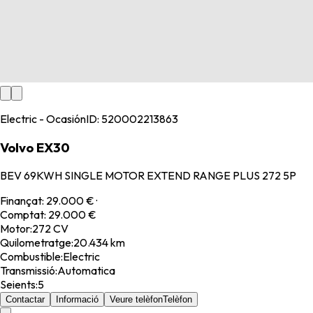
Electric - Ocasión
ID:
520002213863
Volvo EX30
BEV 69KWH SINGLE MOTOR EXTEND RANGE PLUS 272 5P
Finançat
:
29.000 €
·
Comptat
:
29.000 €
Motor
:
272 CV
Quilometratge
:
20.434 km
Combustible
:
Electric
Transmissió
:
Automatica
Seients
:
5
Contactar
Informació
Veure telèfon
Telèfon