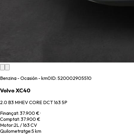
Benzina - Ocasión - km0
ID:
520002905510
Volvo XC40
2.0 B3 MHEV CORE DCT 163 5P
Finançat
:
37.900 €
·
Comptat
:
37.900 €
Motor
:
2L / 163 CV
Quilometratge
:
5 km