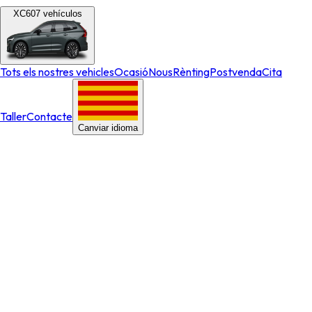
XC60
7
vehículos
Tots els nostres vehicles
Ocasió
Nous
Rènting
Postvenda
Cita
Taller
Contacte
Canviar idioma
Vehicles d'ocasió
Descobreix el valor excepcional dels nostres Vehicles d'Ocasió
Volvo. Adquirir un Volvo d'ocasió és accedir a la seguretat
inigualable i l'atemporal disseny escandinau de la marca, però
amb el gran avantatge d'un preu més accessible.
Vehicles d'ocasió
Descobreix el valor excepcional dels nostres Vehicles d'Ocasió
Volvo. Adquirir un Volvo d'ocasió és accedir a la seguretat