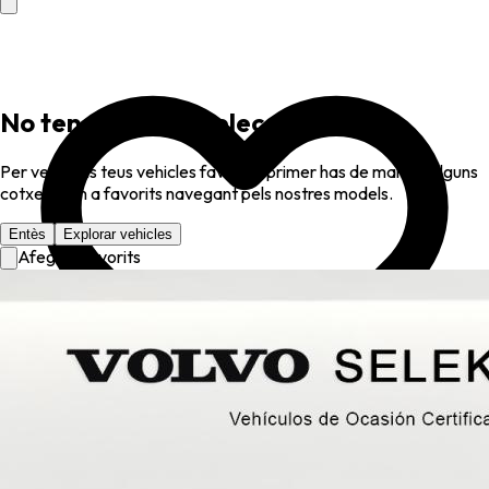
No tens favorits seleccionats
Per veure els teus vehicles favorits, primer has de marcar alguns
cotxes com a favorits navegant pels nostres models.
Entès
Explorar vehicles
Afegir a favorits