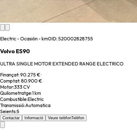
Electric - Ocasión - km0
ID:
520002828755
Volvo ES90
ULTRA SINGLE MOTOR EXTENDED RANGE ELECTRICO
Finançat
:
90.275 €
·
Comptat
:
80.900 €
Motor
:
333 CV
Quilometratge
:
1 km
Combustible
:
Electric
Transmissió
:
Automatica
Seients
:
5
Contactar
Informació
Veure telèfon
Telèfon