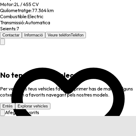
Motor
:
2L / 455 CV
Quilometratge
:
77.364 km
Combustible
:
Electric
Transmissió
:
Automatica
Seients
:
7
Contactar
Informació
Veure telèfon
Telèfon
No tens favorits seleccionats
Per veure els teus vehicles favorits, primer has de marcar alguns
cotxes com a favorits navegant pels nostres models.
Entès
Explorar vehicles
Afegir a favorits