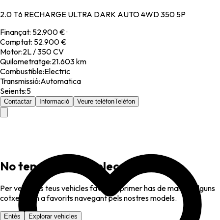
2.0 T6 RECHARGE ULTRA DARK AUTO 4WD 350 5P
Finançat
:
52.900 €
·
Comptat
:
52.900 €
Motor
:
2L / 350 CV
Quilometratge
:
21.603 km
Combustible
:
Electric
Transmissió
:
Automatica
Seients
:
5
Contactar
Informació
Veure telèfon
Telèfon
No tens favorits seleccionats
Per veure els teus vehicles favorits, primer has de marcar alguns
cotxes com a favorits navegant pels nostres models.
Entès
Explorar vehicles