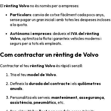
El
rènting Volvo
no és només per a empreses:
Particulars
: canvia de cotxe fàcilment cada pocs anys,
sense pagar un gran inicial i amb totes les despeses incloses
a la quota.
Autònoms i empreses
: dedueix el
IVA del rènting
Volvo
, optimitza la flota i garanteix vehicles moderns i
segurs per a tots els empleats.
Com contractar un rènting de Volvo
Contractar el teu
rènting Volvo
és ràpid i senzill:
Tria el teu
model de Volvo
.
Defineix la
durada del contracte
i els
quilòmetres
anuals
.
Personalitza els serveis:
manteniment
,
assegurança
,
assistència
,
pneumàtics
, etc.