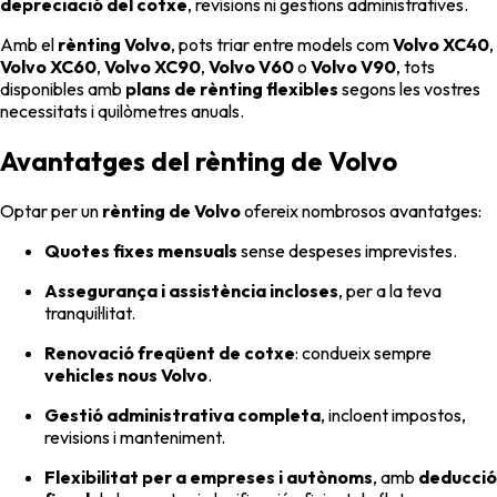
depreciació del cotxe
, revisions ni gestions administratives.
Amb el
rènting Volvo
, pots triar entre models com
Volvo XC40
,
Volvo XC60
,
Volvo XC90
,
Volvo V60
o
Volvo V90
, tots
disponibles amb
plans de rènting flexibles
segons les vostres
necessitats i quilòmetres anuals.
Avantatges del rènting de Volvo
Optar per un
rènting de Volvo
ofereix nombrosos avantatges:
Quotes fixes mensuals
sense despeses imprevistes.
Assegurança i assistència incloses
, per a la teva
tranquil·litat.
Renovació freqüent de cotxe
: condueix sempre
vehicles nous Volvo
.
Gestió administrativa completa
, incloent impostos,
revisions i manteniment.
Flexibilitat per a empreses i autònoms
, amb
deducció