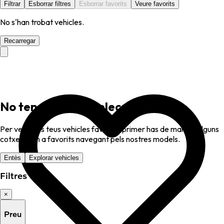
Filtrar
Esborrar filtres
Esborrar favorits
Veure favorits
No s'han trobat vehicles.
Recarregar
No tens favorits seleccionats
Per veure els teus vehicles favorits, primer has de marcar alguns
cotxes com a favorits navegant pels nostres models.
Entès
Explorar vehicles
Filtres
×
Preu