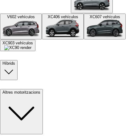
V60
2
vehículos
XC40
6
vehículos
XC60
7
vehículos
XC90
3
vehículos
Híbrids
Altres motoritzacions