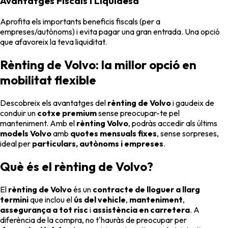
Avantatges Fiscals i Liquidesa
Aprofita els importants beneficis fiscals (per a
empreses/autònoms) i evita pagar una gran entrada. Una opció
que afavoreix la teva liquiditat.
Rènting de Volvo: la millor opció en
mobilitat flexible
Descobreix els avantatges del
rènting de Volvo
i gaudeix de
conduir un
cotxe premium
sense preocupar-te pel
manteniment. Amb el
rènting Volvo
, podràs accedir als últims
models Volvo
amb
quotes mensuals fixes
, sense sorpreses,
ideal per
particulars, autònoms i empreses
.
Què és el rènting de Volvo?
El
rènting de Volvo
és un
contracte de lloguer a llarg
termini
que inclou el
ús del vehicle
,
manteniment
,
assegurança a tot risc
i
assistència en carretera
. A
diferència de la compra, no t'hauràs de preocupar per