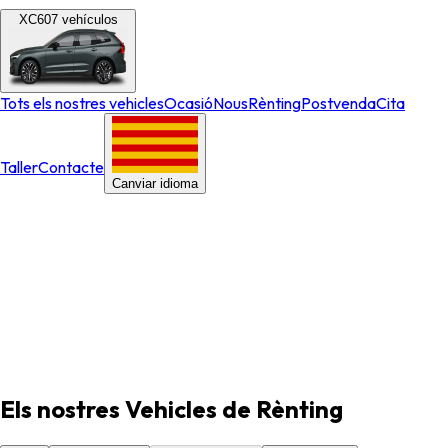
XC60
7
vehículos
Tots els nostres vehicles
Ocasió
Nous
Rènting
Postvenda
Cita
Taller
Contacte
Canviar idioma
Les millors ofertes de cotxes de rènting
Trieu el rènting que s'adapti millor al vostre estil de vida.
Les millors ofertes de cotxes de rènting
Trieu el rènting que s'adapti millor al vostre estil de vida.
Els nostres Vehicles de Rènting