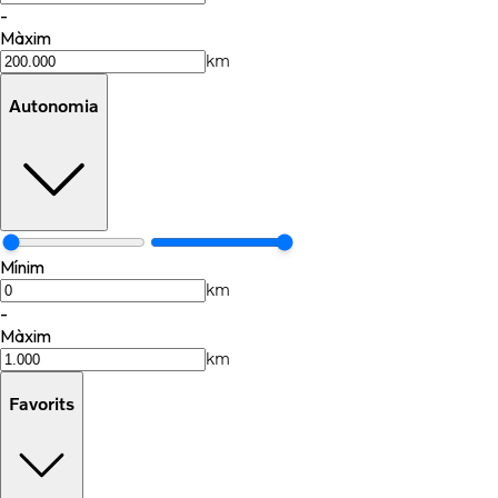
-
Màxim
km
Autonomia
Mínim
km
-
Màxim
km
Favorits