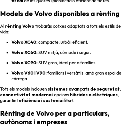
fiscal
de les quotes i planificació eficient de flotes.
Models de Volvo disponibles a rènting
Al
rènting Volvo
trobaràs cotxes adaptats a tots els estils de
vida:
Volvo XC40:
compacte, urbà i eficient.
Volvo XC60:
SUV mitjà, còmode i segur.
Volvo XC90:
SUV gran, ideal per a famílies.
Volvo V60 i V90:
familiars i versàtils, amb gran espai de
càrrega.
Tots els models inclouen
sistemes avançats de seguretat
,
connectivitat moderna
i opcions
híbrides o elèctriques
,
garantint
eficiència i sostenibilitat
.
Rènting de Volvo per a particulars,
autònoms i empreses