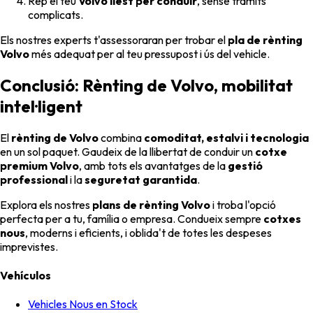
Rep el teu
Volvo llest per conduir
, sense tràmits
complicats.
Els nostres experts t'assessoraran per trobar el
pla de rènting
Volvo
més adequat per al teu pressupost i ús del vehicle.
Conclusió: Rènting de Volvo, mobilitat
intel·ligent
El
rènting de Volvo
combina
comoditat, estalvi i tecnologia
en un sol paquet. Gaudeix de la llibertat de conduir un
cotxe
premium Volvo
, amb tots els avantatges de la
gestió
professional
i la
seguretat garantida
.
Explora els nostres
plans de rènting Volvo
i troba l'opció
perfecta per a tu, família o empresa. Condueix sempre
cotxes
nous
, moderns i eficients, i oblida't de totes les despeses
imprevistes.
Vehículos
Vehicles Nous en Stock