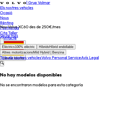
|
Grup Volmar
Els nostres vehicles
Ocasió
Nous
Rènting
Nou Volvo XC60 des de 250€/mes
Postvenda
Cita Taller
Veure més
Contacte
Elèctrics
100% elèctric
Híbrids
Híbrid endollable
Altres motoritzacions
Mild Hybrid | Benzina
Tots els nostres vehicles
Volvo Personal Service
Avís Legal
Canviar idioma
🔍
No hay modelos disponibles
No se encontraron modelos para esta categoría