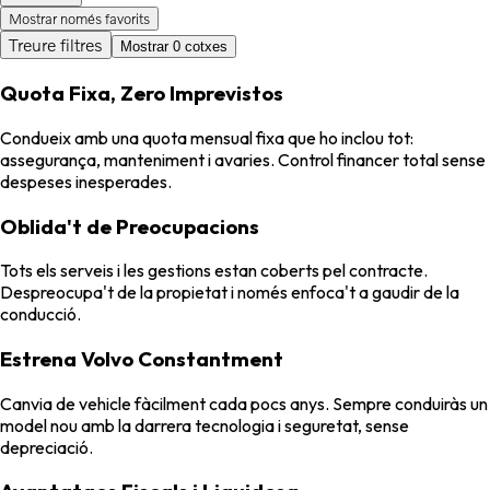
Mostrar només favorits
Treure filtres
Mostrar 0 cotxes
Quota Fixa, Zero Imprevistos
Condueix amb una quota mensual fixa que ho inclou tot:
assegurança, manteniment i avaries. Control financer total sense
despeses inesperades.
Oblida't de Preocupacions
Tots els serveis i les gestions estan coberts pel contracte.
Despreocupa't de la propietat i només enfoca't a gaudir de la
conducció.
Estrena Volvo Constantment
Canvia de vehicle fàcilment cada pocs anys. Sempre conduiràs un
model nou amb la darrera tecnologia i seguretat, sense
depreciació.