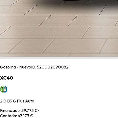
Gasolina - Nuevo
ID:
520002090082
XC40
2.0 B3 G Plus Auto
Financiado
:
39.773 €
·
Contado
:
43.173 €