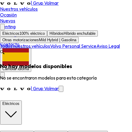
|
Grup Volmar
Nuestros vehículos
Ocasión
Nuevos
Renting
Postventa
Eléctricos
100% eléctrico
Híbridos
Híbrido enchufable
Cita Taller
Otras motorizaciones
Mild Hybrid | Gasolina
Contacto
Todos nuestros vehículos
Volvo Personal Service
Aviso Legal
🔍
No hay modelos disponibles
Cambiar idioma
No se encontraron modelos para esta categoría
|
Grup Volmar
Eléctricos