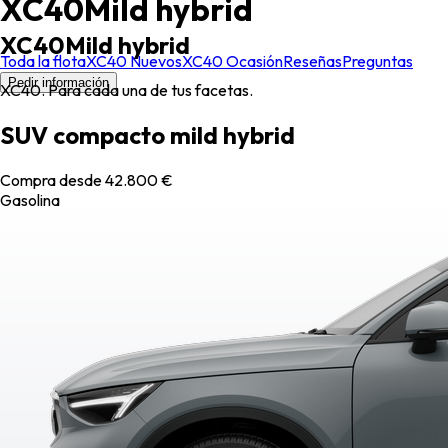
XC40
Mild hybrid
XC40
Mild hybrid
Toda la flota
XC40 Nuevos
XC40 Ocasión
Reseñas
Preguntas
Pedir información
XC40. Para cada una de tus facetas.
SUV compacto mild hybrid
Compra desde 42.800 €
Gasolina