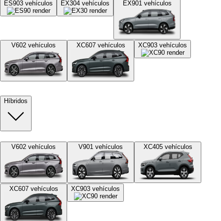
ES90
3
vehículos
EX30
4
vehículos
EX90
1
vehículos
V60
2
vehículos
XC60
7
vehículos
XC90
3
vehículos
Híbridos
V60
2
vehículos
V90
1
vehículos
XC40
5
vehículos
XC60
7
vehículos
XC90
3
vehículos