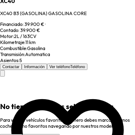
XC40
XC40 B3 (GASOLINA) GASOLINA CORE
Financiado
:
39.900 €
·
Contado
:
39.900 €
Motor
:
2L / 163CV
Kilometraje
:
11 km
Combustible
:
Gasolina
Transmisión
:
Automatica
Asientos
:
5
Contactar
Información
Ver teléfono
Teléfono
No tienes favoritos seleccionados
Para ver tus vehículos favoritos, primero debes marcar algunos
coches como favoritos navegando por nuestros modelos.