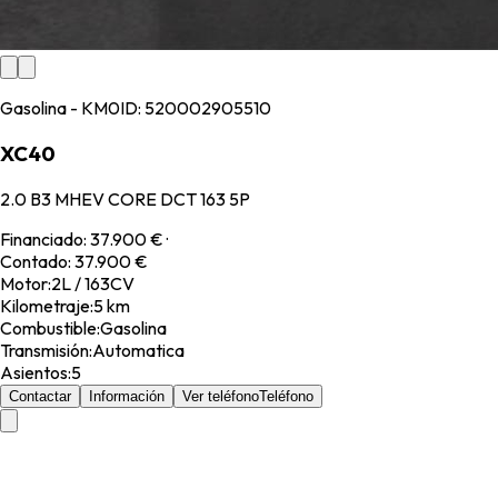
Gasolina - KM0
ID:
520002905510
XC40
2.0 B3 MHEV CORE DCT 163 5P
Financiado
:
37.900 €
·
Contado
:
37.900 €
Motor
:
2L / 163CV
Kilometraje
:
5 km
Combustible
:
Gasolina
Transmisión
:
Automatica
Asientos
:
5
Contactar
Información
Ver teléfono
Teléfono