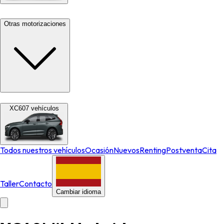
Otras motorizaciones
XC60
7
vehículos
Todos nuestros vehículos
Ocasión
Nuevos
Renting
Postventa
Cita
Taller
Contacto
Cambiar idioma