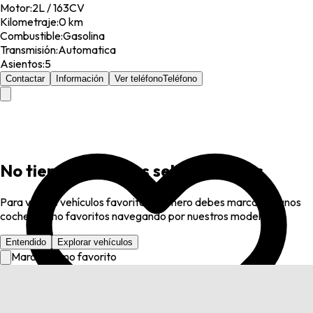
Motor
:
2L / 163CV
Kilometraje
:
0 km
Combustible
:
Gasolina
Transmisión
:
Automatica
Asientos
:
5
Contactar
Información
Ver teléfono
Teléfono
No tienes favoritos seleccionados
Para ver tus vehículos favoritos, primero debes marcar algunos
coches como favoritos navegando por nuestros modelos.
Entendido
Explorar vehículos
Marcar como favorito