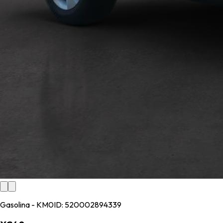
Gasolina - KM0
ID:
520002894339