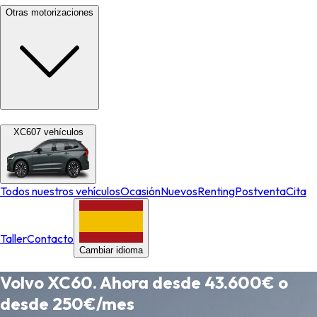
Otras motorizaciones
XC60
7
vehículos
Todos nuestros vehículos
Ocasión
Nuevos
Renting
Postventa
Cita
Taller
Contacto
Cambiar idioma
Volvo XC60. Ahora desde 43.600€ o
desde 250€/mes