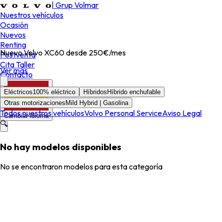
|
Grup Volmar
Nuestros vehículos
Ocasión
Nuevos
Renting
Nuevo Volvo XC60 desde 250€/mes
Postventa
Cita Taller
Ver más
Contacto
Eléctricos
100% eléctrico
Híbridos
Híbrido enchufable
Otras motorizaciones
Mild Hybrid | Gasolina
Todos nuestros vehículos
Volvo Personal Service
Aviso Legal
Cambiar idioma
🔍
No hay modelos disponibles
No se encontraron modelos para esta categoría