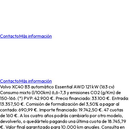
Nuevo Volvo XC40. Ahora desde
33.100€ o desde 160€/mes*
Entrada: 13.357,50€, Útima quota: 18.745,79€, TAE: 10,01%
Contacto
Más información
Nuevo Volvo XC40. Ahora desde
33.100€ o desde 160€/mes*
Entrada: 13.357,50€, Útima quota: 18.745,79€, TAE: 10,01%
Contacto
Más información
Volvo XC40 B3 automático Essential AWD 121 kW (163 cv)
Consumo mixto (l/100km) 6,6-7,3 y emisiones CO2 (g/Km) de
150-166. (*) PVP: 42.900 €. Precio financiado: 33.100 €. Entrada:
13.357,50 €. Comisión de formalización del 3,50% a pagar al
contado: 690,99 €. Importe financiado: 19.742,50 €. 47 cuotas
de 160 €. A los cuatro años podrás cambiarlo por otro modelo,
devolverlo, o quedártelo pagando una última cuota de 18.745,79
€. Valor final garantizado para 10.000 km anuales. Consulta en