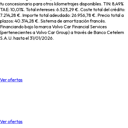
tu concesionario para otros kilometrajes disponibles. TIN: 8,49%
TAE: 10,01%. Total intereses: 6.523,29 €. Coste total del crédito:
7.214,28 €. Importe total adeudado: 26.956,78 €. Precio total a
plazos: 40.314,28 €. Sistema de amortización francés.
Financiando bajo la marca Volvo Car Financial Services
(pertenecientes a Volvo Car Group) a través de Banco Cetelem
S.A.U. hasta el 31/01/2026.
Liquidació de Volvo Selekt a VOLMAR
Aprofita durant aquest mes de gener les últimes ofertes en stock
de vehicles KM0 i gerència. Aconsegueix el teu Volvo somiat!
Ver ofertas
Liquidació de Volvo Selekt a VOLMAR
Aprofita durant aquest mes de gener les últimes ofertes en stock
de vehicles KM0 i gerència. Aconsegueix el teu Volvo somiat!
Ver ofertas