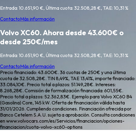
Entrada: 10.651,90 €, Última cuota: 32.508,28 €, TAE: 10,31 %
Contacto
Más información
Volvo XC60. Ahora desde 43.600€ o
desde 250€/mes
Entrada: 10.651,90 €, Última cuota: 32.508,28 €, TAE: 10,31 %
Contacto
Más información
Precio financiado: 43.600€. 36 cuotas de 250€ y una última
cuota de 32.508,28€. TIN 8,49%, TAE 13,41%, importe financiado:
33.084,10€. Precio total a plazos: 51.149,28€. Intereses:
8.268,28€. Comisión de formalización financiada: 601,55€.
Precio total a plazos: 52.362,83€. Ejemplo para Volvo XC60 B4
(Gasolina) Core, 145 kW. Oferta de financiación válida hasta
31/01/2026. Cumpliendo condiciones. Financiación ofrecida por
Banco Cetelem S.A.U. sujeta a aprobación. Consulta condiciones
en www.volvocars.com/es/Servicios/financiacion/opciones-
financiacion/cuota-volvo-xc60-options